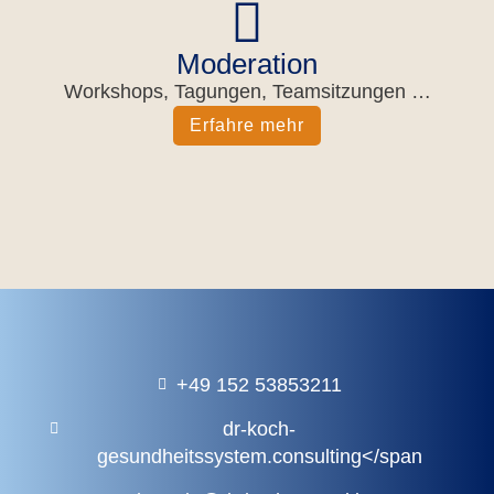
Moderation
Work­shops, Tagun­gen, Team­sit­zun­gen …
Erfah­re mehr
+49 152 53853211
dr-koch-
gesundheitssystem.consulting</span