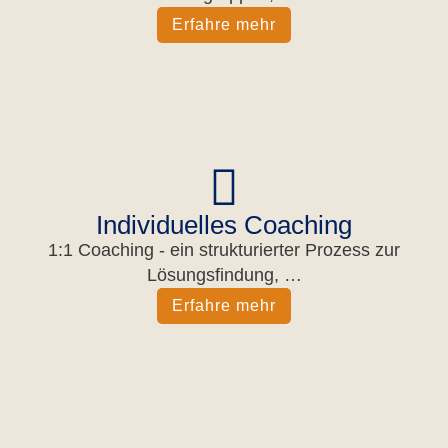
Erfah­re mehr
Individuelles Coaching
1:1 Coa­ching - ein struk­tu­rier­ter Pro­zess zur
Lösungs­fin­dung, …
Erfah­re mehr