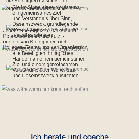
die Betei­lig­ten Gestal­ter ihrer
Sie im Sin­ne eines Nord­sterns
eige­nen Arbeits­wel­ten sind
ein gemein­sa­mes Ziel
und Ver­ständ­nis über Sinn,
Daseins­zweck, grund­le­gen­de
Wer­te haben,an dem sich alle
Jeder sei­ne eige­nen Stär­ken und
und alles ori­en­tiert
Poten­zia­le kennt und nutzt -
und die von Kol­le­gin­nen und
Kol­le­gen, Teams und der Orga­ni­sa­ti­on
Sie einen Nord­stern haben, d.h.
alle Betei­lig­ten ihr täg­li­ches
Han­deln an einem gemein­sa­men
Ziel und einem gemein­sa­men
Ver­ständ­nis über Wer­te, Sinn
und Daseins­zweck aus­rich­ten
Ich berate und coache