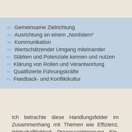
Gemein­sa­me Ziel­rich­tung
Aus­rich­tung an einem „Nord­stern“
Kom­mu­ni­ka­ti­on
Wert­schät­zen­der Umgang mit­ein­an­der
Stär­ken und Poten­zia­le ken­nen und nut­zen
Klä­rung von Rol­len und Ver­ant­wor­tung
Qua­li­fi­zier­te Füh­rungs­kräf­te
Feed­back- und Kon­flikt­kul­tur
Ich betrach­te die­se Hand­lungs­fel­der im
Zusam­men­hang mit The­men wie Effi­zi­enz,
Wirt­schaft­lich­keit, Pro­zess­op­ti­mie­rung, Ein­