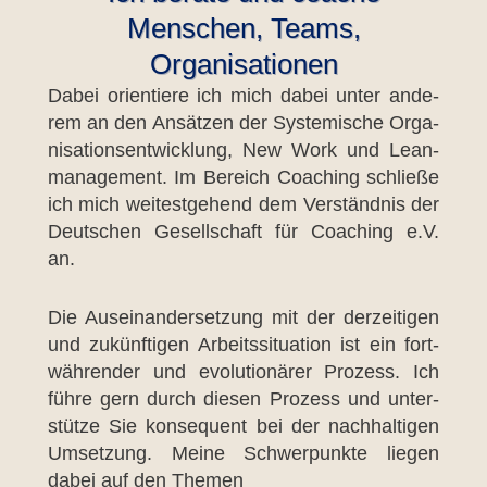
Menschen, Teams,
Organisationen
Dabei ori­en­tie­re ich mich dabei unter ande­
rem an den Ansät­zen der Sys­te­mi­sche Orga­
ni­sa­ti­ons­ent­wick­lung, New Work und Lean­
ma­nage­ment. Im Bereich Coa­ching schlie­ße
ich mich wei­test­ge­hend dem Ver­ständ­nis der
Deut­schen Gesell­schaft für Coa­ching e.V.
an.
Die Aus­ein­an­der­set­zung mit der der­zei­ti­gen
und zukünf­ti­gen Arbeits­si­tua­ti­on ist ein fort­
wäh­ren­der und evo­lu­tio­nä­rer Pro­zess. Ich
füh­re gern durch die­sen Pro­zess und unter­
stüt­ze Sie kon­se­quent bei der nach­hal­ti­gen
Umset­zung. Mei­ne Schwer­punk­te lie­gen
dabei auf den The­men