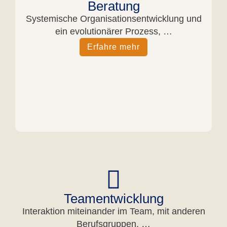
Beratung
Sys­te­mi­sche Orga­ni­sa­ti­ons­ent­wick­lung und
ein evo­lu­tio­nä­rer Pro­zess, …
Erfah­re mehr
Teamentwicklung
Inter­ak­ti­on mit­ein­an­der im Team, mit ande­ren
Berufs­grup­pen, …